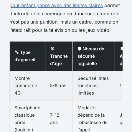
pour enfant pensé avec des limites claires
permet
d'introduire le numérique en douceur. Le contrôle
n’est pas une punition, mais un cadre, comme on
l’établirait pour la télévision ou les jeux vidéo.
🎯
🛡️ Niveau de
🔋
🔧 Type
Tranche
sécurité
Auto
d’appareil
d’âge
logicielle
d’usa
Montre
Sécurisé, mais
connectée
5-8 ans
fonctions
1 à 2 
4G
limitées
Smartphone
Modéré :
classique
7-12
dépend de la
Jusqu
bridé
ans
robustesse de
jour
(logiciel)
l’appli