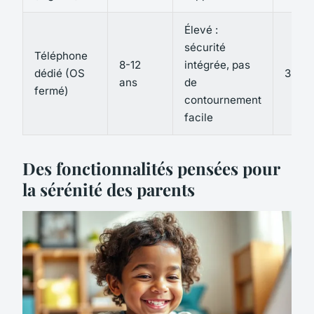
Élevé :
sécurité
Téléphone
8-12
intégrée, pas
dédié (OS
3 à 5 
ans
de
fermé)
contournement
facile
Des fonctionnalités pensées pour
la sérénité des parents