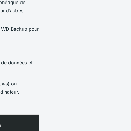
iphérique de
ur d’autres
e WD Backup pour
s de données et
dows) ou
dinateur.
s