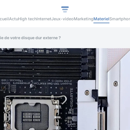
cueil
Actu
High tech
Internet
Jeux-video
Marketing
Materiel
Smartpho
e de votre disque dur externe ?