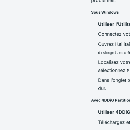
problèmes.
Sous Windows
Utiliser l’Util
Connectez votr
Ouvrez l’utili
e
diskmgmt.msc
Localisez votr
sélectionnez
P
Dans l’onglet
O
dur.
Avec 4DDiG Partiti
Utiliser 4DDiG
Téléchargez et