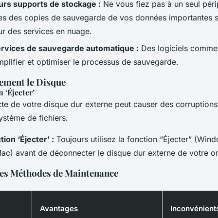
eurs supports de stockage :
Ne vous fiez pas à un seul pér
tes des copies de sauvegarde de vos données importantes s
ur des services en nuage.
services de sauvegarde automatique :
Des logiciels comm
plifier et optimiser le processus de sauvegarde.
tement le Disque
n ‘Éjecter’
ecte de votre disque dur externe peut causer des corruption
stème de fichiers.
ction ‘Éjecter’ :
Toujours utilisez la fonction “Éjecter” (Win
c) avant de déconnecter le disque dur externe de votre or
es Méthodes de Maintenance
Avantages
Inconvénient