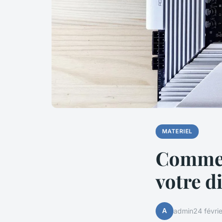
MATERIEL
Comment
votre d
A
admin
24 févri