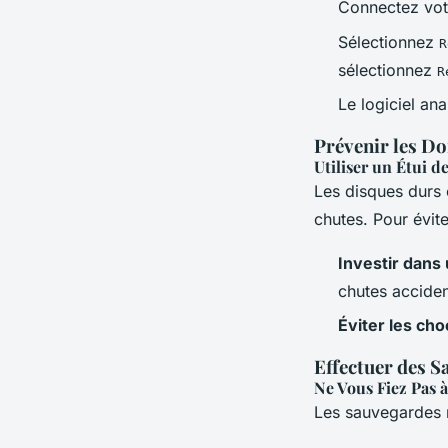
Connectez votr
Sélectionnez
R
sélectionnez
R
Le logiciel an
Prévenir les 
Utiliser un Étui d
Les disques durs 
chutes. Pour évit
Investir dans 
chutes acciden
Éviter les cho
Effectuer des S
Ne Vous Fiez Pas 
Les sauvegardes r