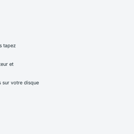
is tapez
teur et
s sur votre disque