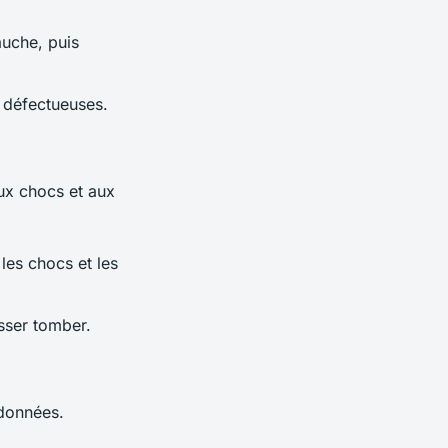
auche, puis
s défectueuses.
ux chocs et aux
les chocs et les
isser tomber.
 données.