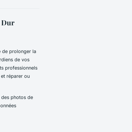
e Dur
e de prolonger la
ardiens de vos
ts professionnels
 et réparer ou
e des photos de
données