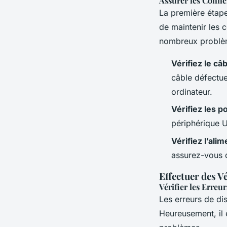
Assurer les Conne
La première étape
de maintenir les 
nombreux problè
Vérifiez le câ
câble défectu
ordinateur.
Vérifiez les p
périphérique U
Vérifiez l’alim
assurez-vous q
Effectuer des V
Vérifier les Erreu
Les erreurs de di
Heureusement, il e