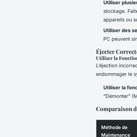
Utiliser plusi
stockage. Fai
appareils ou s
Utiliser des 
PC peuvent sim
Éjecter Correc
Utiliser la Fonctio
L’éjection incorr
endommager le sy
Utiliser la fon
“Démonter” (Ma
Comparaison d
Méthode de
Maintenance